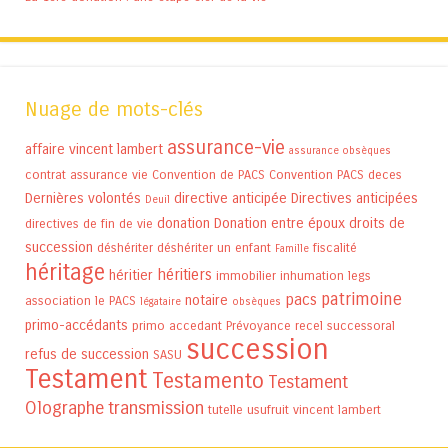
Nuage de mots-clés
assurance-vie
affaire vincent lambert
assurance obsèques
contrat assurance vie
Convention de PACS
Convention PACS
deces
Dernières volontés
directive anticipée
Directives anticipées
Deuil
donation
Donation entre époux
droits de
directives de fin de vie
succession
déshériter
déshériter un enfant
fiscalité
Famille
héritage
héritiers
héritier
immobilier
inhumation
legs
patrimoine
pacs
notaire
association
le PACS
légataire
obsèques
primo-accédants
primo accedant
Prévoyance
recel successoral
succession
refus de succession
SASU
Testament
Testamento
Testament
Olographe
transmission
tutelle
usufruit
vincent lambert