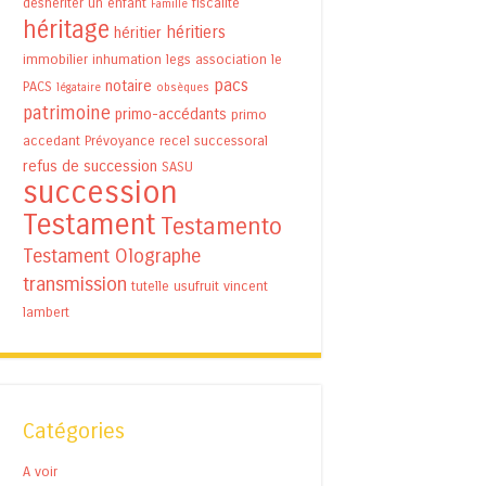
déshériter un enfant
fiscalité
Famille
héritage
héritiers
héritier
immobilier
inhumation
legs association
le
pacs
notaire
PACS
légataire
obsèques
patrimoine
primo-accédants
primo
accedant
Prévoyance
recel successoral
refus de succession
SASU
succession
Testament
Testamento
Testament Olographe
transmission
tutelle
usufruit
vincent
lambert
Catégories
A voir