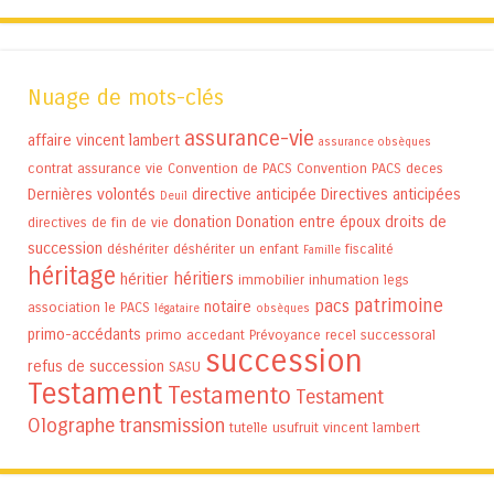
Nuage de mots-clés
assurance-vie
affaire vincent lambert
assurance obsèques
contrat assurance vie
Convention de PACS
Convention PACS
deces
Dernières volontés
directive anticipée
Directives anticipées
Deuil
donation
Donation entre époux
droits de
directives de fin de vie
succession
déshériter
déshériter un enfant
fiscalité
Famille
héritage
héritiers
héritier
immobilier
inhumation
legs
patrimoine
pacs
notaire
association
le PACS
légataire
obsèques
primo-accédants
primo accedant
Prévoyance
recel successoral
succession
refus de succession
SASU
Testament
Testamento
Testament
Olographe
transmission
tutelle
usufruit
vincent lambert