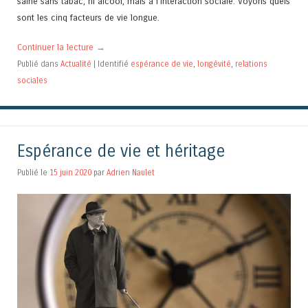
saine sans tabac, ni alcool, mais à l’interaction sociale. Voyons quels
sont les cinq facteurs de vie longue.
Continuer la lecture
→
Publié dans
Actualité
|
Identifié
espérance de vie
,
longévité
,
relations
sociales
Espérance de vie et héritage
Publié le
15 juin 2020
par
Adrien Naulet