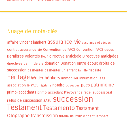
Nuage de mots-clés
assurance-vie
affaire vincent lambert
assurance obsèques
contrat assurance vie
Convention de PACS
Convention PACS
deces
Dernières volontés
directive anticipée
Directives anticipées
Deuil
donation
Donation entre époux
droits de
directives de fin de vie
succession
déshériter
déshériter un enfant
fiscalité
Famille
héritage
héritiers
héritier
immobilier
inhumation
legs
patrimoine
pacs
notaire
association
le PACS
légataire
obsèques
primo-accédants
primo accedant
Prévoyance
recel successoral
succession
refus de succession
SASU
Testament
Testamento
Testament
Olographe
transmission
tutelle
usufruit
vincent lambert