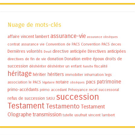
Nuage de mots-clés
assurance-vie
affaire vincent lambert
assurance obsèques
contrat assurance vie
Convention de PACS
Convention PACS
deces
Dernières volontés
directive anticipée
Directives anticipées
Deuil
donation
Donation entre époux
droits de
directives de fin de vie
succession
déshériter
déshériter un enfant
fiscalité
Famille
héritage
héritiers
héritier
immobilier
inhumation
legs
patrimoine
pacs
notaire
association
le PACS
légataire
obsèques
primo-accédants
primo accedant
Prévoyance
recel successoral
succession
refus de succession
SASU
Testament
Testamento
Testament
Olographe
transmission
tutelle
usufruit
vincent lambert