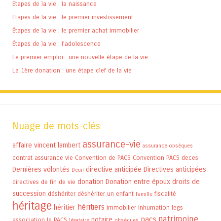
Etapes de la vie : la naissance
Etapes de la vie : le premier investissement
Étapes de la vie : le premier achat immobilier
Étapes de la vie : l’adolescence
Le premier emploi : une nouvelle étape de la vie
La 1ère donation : une étape clef de la vie
Nuage de mots-clés
assurance-vie
affaire vincent lambert
assurance obsèques
contrat assurance vie
Convention de PACS
Convention PACS
deces
Dernières volontés
directive anticipée
Directives anticipées
Deuil
donation
Donation entre époux
droits de
directives de fin de vie
succession
déshériter
déshériter un enfant
fiscalité
Famille
héritage
héritiers
héritier
immobilier
inhumation
legs
patrimoine
pacs
notaire
association
le PACS
légataire
obsèques