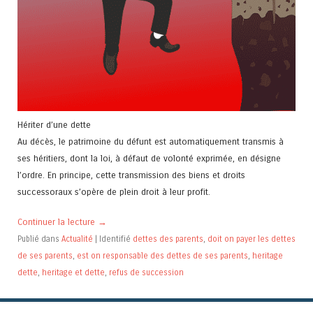
Hériter d’une dette
Au décès, le patrimoine du défunt est automatiquement transmis à
ses héritiers, dont la loi, à défaut de volonté exprimée, en désigne
l’ordre. En principe, cette transmission des biens et droits
successoraux s’opère de plein droit à leur profit.
Continuer la lecture
→
Publié dans
Actualité
|
Identifié
dettes des parents
,
doit on payer les dettes
de ses parents
,
est on responsable des dettes de ses parents
,
heritage
dette
,
heritage et dette
,
refus de succession