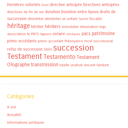
Dernières volontés
directive anticipée
Directives anticipées
Deuil
donation
Donation entre époux
droits de
directives de fin de vie
succession
déshériter
déshériter un enfant
fiscalité
Famille
héritage
héritiers
héritier
immobilier
inhumation
legs
patrimoine
pacs
notaire
association
le PACS
légataire
obsèques
primo-accédants
primo accedant
Prévoyance
recel successoral
succession
refus de succession
SASU
Testament
Testamento
Testament
Olographe
transmission
tutelle
usufruit
vincent lambert
Catégories
A voir
Actualité
Informations juridiques