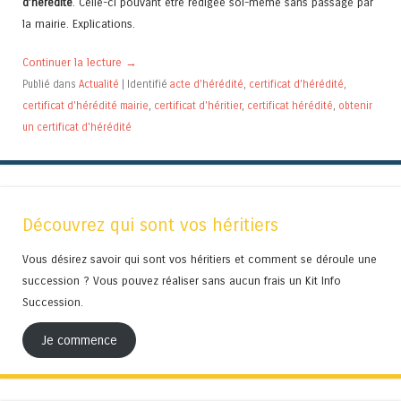
d’hérédité
. Celle-ci pouvant être rédigée soi-même sans passage par
la mairie. Explications.
Continuer la lecture
→
Publié dans
Actualité
|
Identifié
acte d'hérédité
,
certificat d'hérédité
,
certificat d'hérédité mairie
,
certificat d'héritier
,
certificat hérédité
,
obtenir
un certificat d'hérédité
Découvrez qui sont vos héritiers
Vous désirez savoir qui sont vos héritiers et comment se déroule une
succession ? Vous pouvez réaliser sans aucun frais un Kit Info
Succession.
Je commence