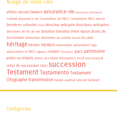
Nuage de mots-clés
assurance-vie
affaire vincent lambert
assurance obsèques
contrat assurance vie
Convention de PACS
Convention PACS
deces
Dernières volontés
directive anticipée
Directives anticipées
Deuil
donation
Donation entre époux
droits de
directives de fin de vie
succession
déshériter
déshériter un enfant
fiscalité
Famille
héritage
héritiers
héritier
immobilier
inhumation
legs
patrimoine
pacs
notaire
association
le PACS
légataire
obsèques
primo-accédants
primo accedant
Prévoyance
recel successoral
succession
refus de succession
SASU
Testament
Testamento
Testament
Olographe
transmission
tutelle
usufruit
vincent lambert
Catégories