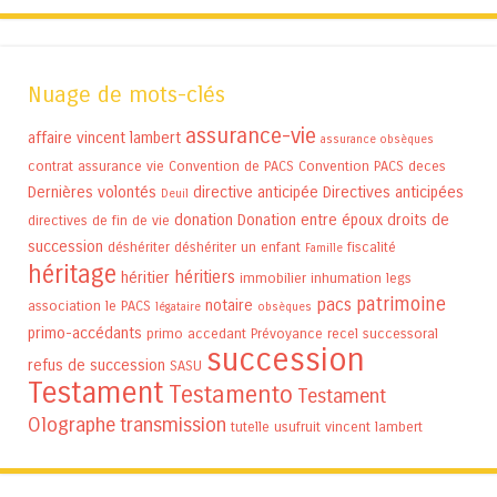
Nuage de mots-clés
assurance-vie
affaire vincent lambert
assurance obsèques
contrat assurance vie
Convention de PACS
Convention PACS
deces
Dernières volontés
directive anticipée
Directives anticipées
Deuil
donation
Donation entre époux
droits de
directives de fin de vie
succession
déshériter
déshériter un enfant
fiscalité
Famille
héritage
héritiers
héritier
immobilier
inhumation
legs
patrimoine
pacs
notaire
association
le PACS
légataire
obsèques
primo-accédants
primo accedant
Prévoyance
recel successoral
succession
refus de succession
SASU
Testament
Testamento
Testament
Olographe
transmission
tutelle
usufruit
vincent lambert