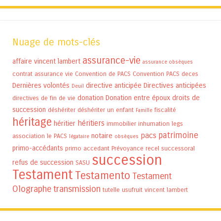
Nuage de mots-clés
assurance-vie
affaire vincent lambert
assurance obsèques
contrat assurance vie
Convention de PACS
Convention PACS
deces
Dernières volontés
directive anticipée
Directives anticipées
Deuil
donation
Donation entre époux
droits de
directives de fin de vie
succession
déshériter
déshériter un enfant
fiscalité
Famille
héritage
héritiers
héritier
immobilier
inhumation
legs
patrimoine
pacs
notaire
association
le PACS
légataire
obsèques
primo-accédants
primo accedant
Prévoyance
recel successoral
succession
refus de succession
SASU
Testament
Testamento
Testament
Olographe
transmission
tutelle
usufruit
vincent lambert