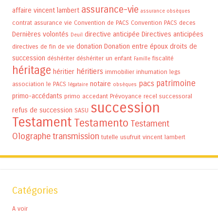
assurance-vie
affaire vincent lambert
assurance obsèques
contrat assurance vie
Convention de PACS
Convention PACS
deces
Dernières volontés
directive anticipée
Directives anticipées
Deuil
donation
Donation entre époux
droits de
directives de fin de vie
succession
déshériter
déshériter un enfant
fiscalité
Famille
héritage
héritiers
héritier
immobilier
inhumation
legs
patrimoine
pacs
notaire
association
le PACS
légataire
obsèques
primo-accédants
primo accedant
Prévoyance
recel successoral
succession
refus de succession
SASU
Testament
Testamento
Testament
Olographe
transmission
tutelle
usufruit
vincent lambert
Catégories
A voir