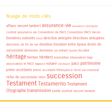
Nuage de mots-clés
assurance-vie
affaire vincent lambert
assurance obsèques
contrat assurance vie
Convention de PACS
Convention PACS
deces
Dernières volontés
directive anticipée
Directives anticipées
Deuil
donation
Donation entre époux
droits de
directives de fin de vie
succession
déshériter
déshériter un enfant
fiscalité
Famille
héritage
héritiers
héritier
immobilier
inhumation
legs
patrimoine
pacs
notaire
association
le PACS
légataire
obsèques
primo-accédants
primo accedant
Prévoyance
recel successoral
succession
refus de succession
SASU
Testament
Testamento
Testament
Olographe
transmission
tutelle
usufruit
vincent lambert