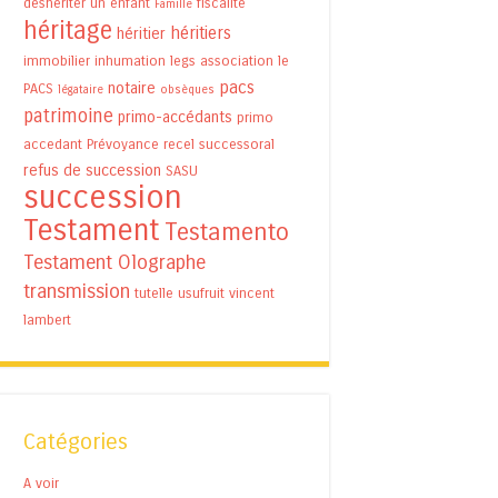
déshériter un enfant
fiscalité
Famille
héritage
héritiers
héritier
immobilier
inhumation
legs association
le
pacs
notaire
PACS
légataire
obsèques
patrimoine
primo-accédants
primo
accedant
Prévoyance
recel successoral
refus de succession
SASU
succession
Testament
Testamento
Testament Olographe
transmission
tutelle
usufruit
vincent
lambert
Catégories
A voir