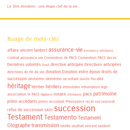
La 1ère donation : une étape clef de la vie
Nuage de mots-clés
assurance-vie
affaire vincent lambert
assurance obsèques
contrat assurance vie
Convention de PACS
Convention PACS
deces
Dernières volontés
directive anticipée
Directives anticipées
Deuil
donation
Donation entre époux
droits de
directives de fin de vie
succession
déshériter
déshériter un enfant
fiscalité
Famille
héritage
héritiers
héritier
immobilier
inhumation
legs
patrimoine
pacs
notaire
association
le PACS
légataire
obsèques
primo-accédants
primo accedant
Prévoyance
recel successoral
succession
refus de succession
SASU
Testament
Testamento
Testament
Olographe
transmission
tutelle
usufruit
vincent lambert