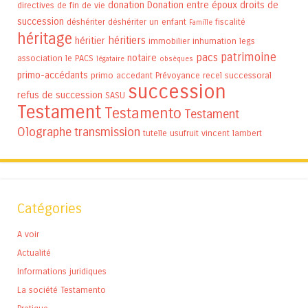
donation
Donation entre époux
droits de
directives de fin de vie
succession
déshériter
déshériter un enfant
fiscalité
Famille
héritage
héritiers
héritier
immobilier
inhumation
legs
patrimoine
pacs
notaire
association
le PACS
légataire
obsèques
primo-accédants
primo accedant
Prévoyance
recel successoral
succession
refus de succession
SASU
Testament
Testamento
Testament
Olographe
transmission
tutelle
usufruit
vincent lambert
Catégories
A voir
Actualité
Informations juridiques
La société Testamento