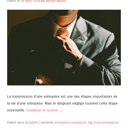
Publié le
26 mars 2018
par
Adrien Naulet
La transmission d’une entreprise est une des étapes importantes de
la vie d’une entreprise. Mais le dirigeant néglige souvent cette étape
essentielle.
Continuer la lecture
→
Publié dans
Actualité
|
Identifié
entreprise testament
,
leg d'une entreprise
,