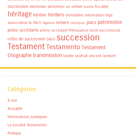
succession
déshériter
déshériter un enfant
fiscalité
Famille
héritage
héritiers
héritier
immobilier
inhumation
legs
patrimoine
pacs
notaire
association
le PACS
légataire
obsèques
primo-accédants
primo accedant
Prévoyance
recel successoral
succession
refus de succession
SASU
Testament
Testamento
Testament
Olographe
transmission
tutelle
usufruit
vincent lambert
Catégories
A voir
Actualité
Informations juridiques
La société Testamento
Pratique