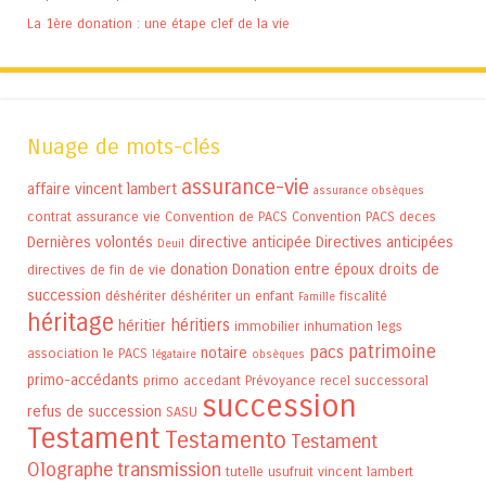
La 1ère donation : une étape clef de la vie
Nuage de mots-clés
assurance-vie
affaire vincent lambert
assurance obsèques
contrat assurance vie
Convention de PACS
Convention PACS
deces
Dernières volontés
directive anticipée
Directives anticipées
Deuil
donation
Donation entre époux
droits de
directives de fin de vie
succession
déshériter
déshériter un enfant
fiscalité
Famille
héritage
héritiers
héritier
immobilier
inhumation
legs
patrimoine
pacs
notaire
association
le PACS
légataire
obsèques
primo-accédants
primo accedant
Prévoyance
recel successoral
succession
refus de succession
SASU
Testament
Testamento
Testament
Olographe
transmission
tutelle
usufruit
vincent lambert