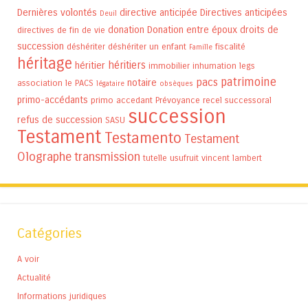
Dernières volontés
directive anticipée
Directives anticipées
Deuil
donation
Donation entre époux
droits de
directives de fin de vie
succession
déshériter
déshériter un enfant
fiscalité
Famille
héritage
héritiers
héritier
immobilier
inhumation
legs
patrimoine
pacs
notaire
association
le PACS
légataire
obsèques
primo-accédants
primo accedant
Prévoyance
recel successoral
succession
refus de succession
SASU
Testament
Testamento
Testament
Olographe
transmission
tutelle
usufruit
vincent lambert
Catégories
A voir
Actualité
Informations juridiques