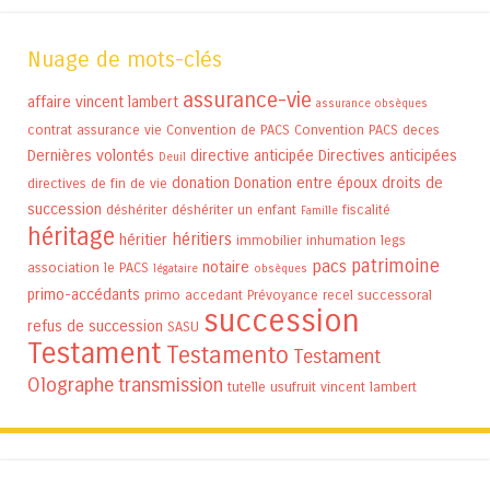
Nuage de mots-clés
assurance-vie
affaire vincent lambert
assurance obsèques
contrat assurance vie
Convention de PACS
Convention PACS
deces
Dernières volontés
directive anticipée
Directives anticipées
Deuil
donation
Donation entre époux
droits de
directives de fin de vie
succession
déshériter
déshériter un enfant
fiscalité
Famille
héritage
héritiers
héritier
immobilier
inhumation
legs
patrimoine
pacs
notaire
association
le PACS
légataire
obsèques
primo-accédants
primo accedant
Prévoyance
recel successoral
succession
refus de succession
SASU
Testament
Testamento
Testament
Olographe
transmission
tutelle
usufruit
vincent lambert