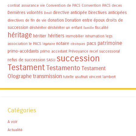
contrat assurance vie
Convention de PACS
Convention PACS
deces
Dernières volontés
directive anticipée
Directives anticipées
Deuil
donation
Donation entre époux
droits de
directives de fin de vie
succession
déshériter
déshériter un enfant
fiscalité
Famille
héritage
héritiers
héritier
immobilier
inhumation
legs
patrimoine
pacs
notaire
association
le PACS
légataire
obsèques
primo-accédants
primo accedant
Prévoyance
recel successoral
succession
refus de succession
SASU
Testament
Testamento
Testament
Olographe
transmission
tutelle
usufruit
vincent lambert
Catégories
A voir
Actualité