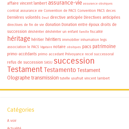
assurance-vie
affaire vincent lambert
assurance obsèques
contrat assurance vie
Convention de PACS
Convention PACS
deces
Dernières volontés
directive anticipée
Directives anticipées
Deuil
donation
Donation entre époux
droits de
directives de fin de vie
succession
déshériter
déshériter un enfant
fiscalité
Famille
héritage
héritiers
héritier
immobilier
inhumation
legs
patrimoine
pacs
notaire
association
le PACS
légataire
obsèques
primo-accédants
primo accedant
Prévoyance
recel successoral
succession
refus de succession
SASU
Testament
Testamento
Testament
Olographe
transmission
tutelle
usufruit
vincent lambert
Catégories
A voir
Actualité