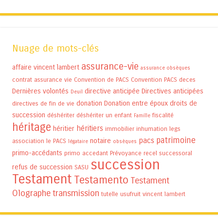
Nuage de mots-clés
assurance-vie
affaire vincent lambert
assurance obsèques
contrat assurance vie
Convention de PACS
Convention PACS
deces
Dernières volontés
directive anticipée
Directives anticipées
Deuil
donation
Donation entre époux
droits de
directives de fin de vie
succession
déshériter
déshériter un enfant
fiscalité
Famille
héritage
héritiers
héritier
immobilier
inhumation
legs
patrimoine
pacs
notaire
association
le PACS
légataire
obsèques
primo-accédants
primo accedant
Prévoyance
recel successoral
succession
refus de succession
SASU
Testament
Testamento
Testament
Olographe
transmission
tutelle
usufruit
vincent lambert