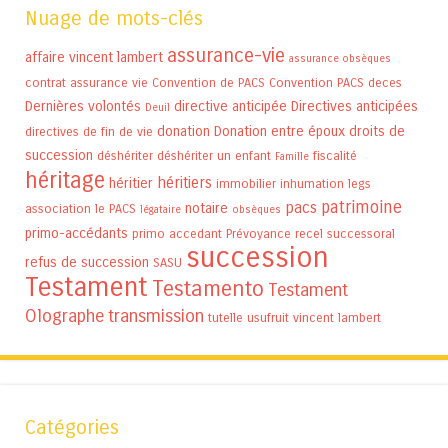
Nuage de mots-clés
assurance-vie
affaire vincent lambert
assurance obsèques
contrat assurance vie
Convention de PACS
Convention PACS
deces
Dernières volontés
directive anticipée
Directives anticipées
Deuil
donation
Donation entre époux
droits de
directives de fin de vie
succession
déshériter
déshériter un enfant
fiscalité
Famille
héritage
héritiers
héritier
immobilier
inhumation
legs
patrimoine
pacs
notaire
association
le PACS
légataire
obsèques
primo-accédants
primo accedant
Prévoyance
recel successoral
succession
refus de succession
SASU
Testament
Testamento
Testament
Olographe
transmission
tutelle
usufruit
vincent lambert
Catégories