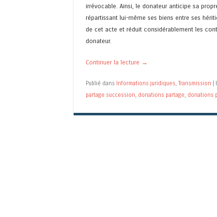
irrévocable. Ainsi, le donateur anticipe sa prop
répartissant lui-même ses biens entre ses héritie
de cet acte et réduit considérablement les con
donateur.
Continuer la lecture
→
Publié dans
Informations juridiques
,
Transmission
|
partage succession
,
donations partage
,
donations 