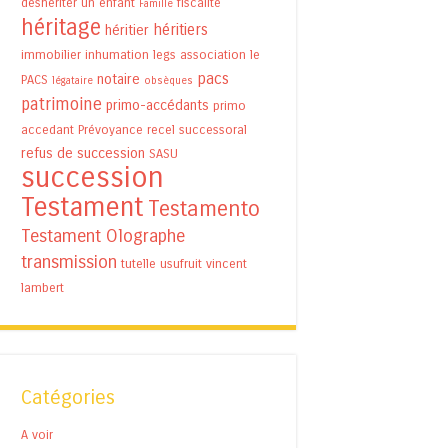
déshériter un enfant
fiscalité
Famille
héritage
héritiers
héritier
immobilier
inhumation
legs association
le
pacs
notaire
PACS
légataire
obsèques
patrimoine
primo-accédants
primo
accedant
Prévoyance
recel successoral
refus de succession
SASU
succession
Testament
Testamento
Testament Olographe
transmission
tutelle
usufruit
vincent
lambert
Catégories
A voir