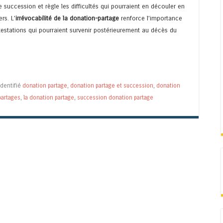
re succession et règle les difficultés qui pourraient en découler en
rs. L’
irrévocabilité de la donation-partage
renforce l’importance
testations qui pourraient survenir postérieurement au décès du
Identifié
donation partage
,
donation partage et succession
,
donation
partages
,
la donation partage
,
succession donation partage