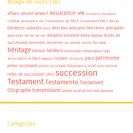
Nuage de mots-clés
assurance-vie
affaire vincent lambert
assurance obsèques
contrat assurance vie
Convention de PACS
Convention PACS
deces
Dernières volontés
directive anticipée
Directives anticipées
Deuil
donation
Donation entre époux
droits de
directives de fin de vie
succession
déshériter
déshériter un enfant
fiscalité
Famille
héritage
héritiers
héritier
immobilier
inhumation
legs
patrimoine
pacs
notaire
association
le PACS
légataire
obsèques
primo-accédants
primo accedant
Prévoyance
recel successoral
succession
refus de succession
SASU
Testament
Testamento
Testament
Olographe
transmission
tutelle
usufruit
vincent lambert
Catégories