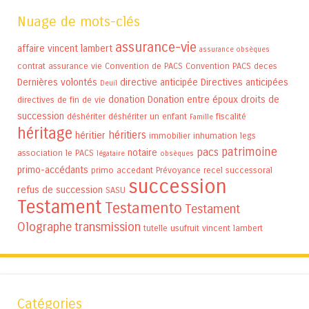
Nuage de mots-clés
assurance-vie
affaire vincent lambert
assurance obsèques
contrat assurance vie
Convention de PACS
Convention PACS
deces
Dernières volontés
directive anticipée
Directives anticipées
Deuil
donation
Donation entre époux
droits de
directives de fin de vie
succession
déshériter
déshériter un enfant
fiscalité
Famille
héritage
héritiers
héritier
immobilier
inhumation
legs
patrimoine
pacs
notaire
association
le PACS
légataire
obsèques
primo-accédants
primo accedant
Prévoyance
recel successoral
succession
refus de succession
SASU
Testament
Testamento
Testament
Olographe
transmission
tutelle
usufruit
vincent lambert
Catégories