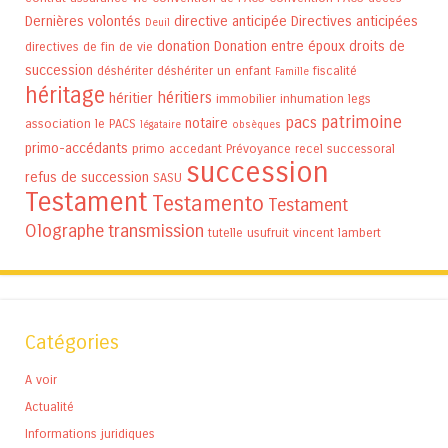
Dernières volontés
directive anticipée
Directives anticipées
Deuil
donation
Donation entre époux
droits de
directives de fin de vie
succession
déshériter
déshériter un enfant
fiscalité
Famille
héritage
héritiers
héritier
immobilier
inhumation
legs
patrimoine
pacs
notaire
association
le PACS
légataire
obsèques
primo-accédants
primo accedant
Prévoyance
recel successoral
succession
refus de succession
SASU
Testament
Testamento
Testament
Olographe
transmission
tutelle
usufruit
vincent lambert
Catégories
A voir
Actualité
Informations juridiques