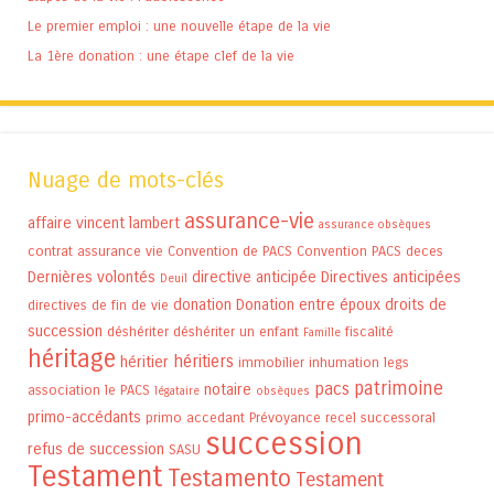
Le premier emploi : une nouvelle étape de la vie
La 1ère donation : une étape clef de la vie
Nuage de mots-clés
assurance-vie
affaire vincent lambert
assurance obsèques
contrat assurance vie
Convention de PACS
Convention PACS
deces
Dernières volontés
directive anticipée
Directives anticipées
Deuil
donation
Donation entre époux
droits de
directives de fin de vie
succession
déshériter
déshériter un enfant
fiscalité
Famille
héritage
héritiers
héritier
immobilier
inhumation
legs
patrimoine
pacs
notaire
association
le PACS
légataire
obsèques
primo-accédants
primo accedant
Prévoyance
recel successoral
succession
refus de succession
SASU
Testament
Testamento
Testament