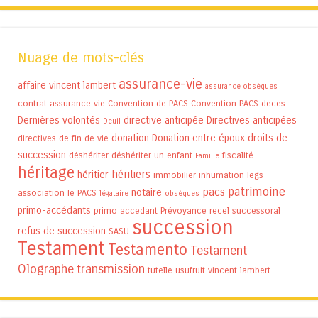
Nuage de mots-clés
assurance-vie
affaire vincent lambert
assurance obsèques
contrat assurance vie
Convention de PACS
Convention PACS
deces
Dernières volontés
directive anticipée
Directives anticipées
Deuil
donation
Donation entre époux
droits de
directives de fin de vie
succession
déshériter
déshériter un enfant
fiscalité
Famille
héritage
héritiers
héritier
immobilier
inhumation
legs
patrimoine
pacs
notaire
association
le PACS
légataire
obsèques
primo-accédants
primo accedant
Prévoyance
recel successoral
succession
refus de succession
SASU
Testament
Testamento
Testament
Olographe
transmission
tutelle
usufruit
vincent lambert