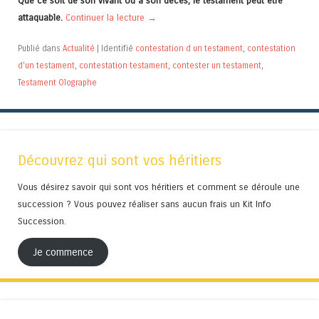
Que ce soit de son vivant ou à son décès, le testament peut être
attaquable.
Continuer la lecture
→
Publié dans
Actualité
|
Identifié
contestation d un testament
,
contestation
d'un testament
,
contestation testament
,
contester un testament
,
Testament Olographe
Découvrez qui sont vos héritiers
Vous désirez savoir qui sont vos héritiers et comment se déroule une
succession ? Vous pouvez réaliser sans aucun frais un Kit Info
Succession.
Je commence