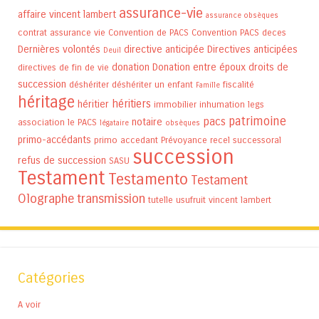
assurance-vie
affaire vincent lambert
assurance obsèques
contrat assurance vie
Convention de PACS
Convention PACS
deces
Dernières volontés
directive anticipée
Directives anticipées
Deuil
donation
Donation entre époux
droits de
directives de fin de vie
succession
déshériter
déshériter un enfant
fiscalité
Famille
héritage
héritiers
héritier
immobilier
inhumation
legs
patrimoine
pacs
notaire
association
le PACS
légataire
obsèques
primo-accédants
primo accedant
Prévoyance
recel successoral
succession
refus de succession
SASU
Testament
Testamento
Testament
Olographe
transmission
tutelle
usufruit
vincent lambert
Catégories
A voir