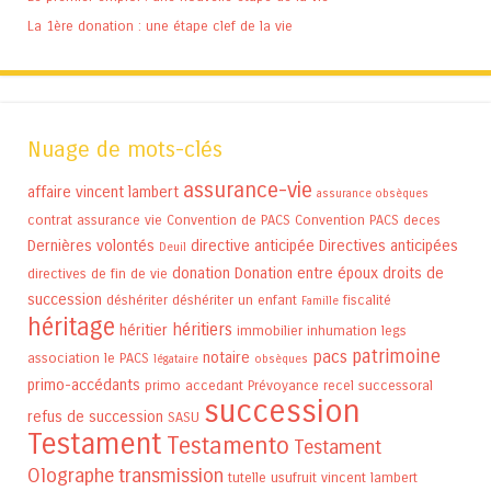
La 1ère donation : une étape clef de la vie
Nuage de mots-clés
assurance-vie
affaire vincent lambert
assurance obsèques
contrat assurance vie
Convention de PACS
Convention PACS
deces
Dernières volontés
directive anticipée
Directives anticipées
Deuil
donation
Donation entre époux
droits de
directives de fin de vie
succession
déshériter
déshériter un enfant
fiscalité
Famille
héritage
héritiers
héritier
immobilier
inhumation
legs
patrimoine
pacs
notaire
association
le PACS
légataire
obsèques
primo-accédants
primo accedant
Prévoyance
recel successoral
succession
refus de succession
SASU
Testament
Testamento
Testament
Olographe
transmission
tutelle
usufruit
vincent lambert