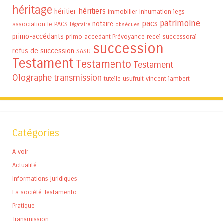
héritage
héritiers
héritier
immobilier
inhumation
legs
patrimoine
pacs
notaire
association
le PACS
légataire
obsèques
primo-accédants
primo accedant
Prévoyance
recel successoral
succession
refus de succession
SASU
Testament
Testamento
Testament
Olographe
transmission
tutelle
usufruit
vincent lambert
Catégories
A voir
Actualité
Informations juridiques
La société Testamento
Pratique
Transmission