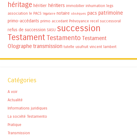
héritage
héritiers
héritier
immobilier
inhumation
legs
patrimoine
pacs
notaire
association
le PACS
légataire
obsèques
primo-accédants
primo accedant
Prévoyance
recel successoral
succession
refus de succession
SASU
Testament
Testamento
Testament
Olographe
transmission
tutelle
usufruit
vincent lambert
Catégories
A voir
Actualité
Informations juridiques
La société Testamento
Pratique
Transmission