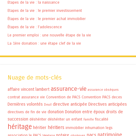
Etapes de la vie : la naissance
Etapes de la vie : le premier investissement
Étapes de la vie : le premier achat immobilier
Étapes de la vie : l’adolescence
Le premier emploi : une nouvelle étape de la vie
La 1ère donation : une étape clef de la vie
Nuage de mots-clés
assurance-vie
affaire vincent lambert
assurance obsèques
contrat assurance vie
Convention de PACS
Convention PACS
deces
Dernières volontés
directive anticipée
Directives anticipées
Deuil
donation
Donation entre époux
droits de
directives de fin de vie
succession
déshériter
déshériter un enfant
fiscalité
Famille
héritage
héritiers
héritier
immobilier
inhumation
legs
patrimoine
pacs
notaire
association
le PACS
légataire
obsèques