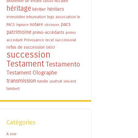
déshériter un enfant
fiscalité
Famille
héritage
héritiers
héritier
immobilier
inhumation
legs association
le
pacs
notaire
PACS
légataire
obsèques
patrimoine
primo-accédants
primo
accedant
Prévoyance
recel successoral
refus de succession
SASU
succession
Testament
Testamento
Testament Olographe
transmission
tutelle
usufruit
vincent
lambert
Catégories
A voir