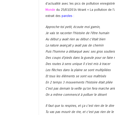
d’actualité avec les pics de pollution enregistr
Monde
du 25/03/2014 titrant « La pollution de l
extrait des
paroles
:
Approche-toi petit, écoute moi gamin,
Je vais te raconter l’histoire de l’être humain
Au début y avait rien au début c’était bien
La nature avançait y avait pas de chemin
Puis l’homme a débarqué avec ses gros souliers
Des coups d’pieds dans la gueule pour se faire 
Des routes à sens unique il s’est mis à tracer
Les flèches dans la plaine se sont multipliées
Et tous les éléments se sont vus maîtrisés
En 2 temps 3 mouvements l’histoire était pliée
C’est pas demain la veille qu’on fera marche arri
On a même commencé à polluer le désert
Il faut que tu respires, et ça c’est rien de le dire
Tu vas pas mourir de rire, et c’est pas rien de le 