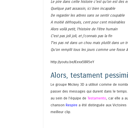
Le pire dans cette histoire c’est qu’on est des e
Quelque part assassin, ici bien incapable
De regarder les arbres sans se sentir coupable
A moitié défroqués, cent pour cent misérables
Alors voilà petit, l’histoire de l’être humain
C’est pas joli joli, et j’connais pas la fin
T’es pas né dans un chou mais plutôt dans un t
Qu’on remplit tous les jours comme une fosse à 
http://youtu.be/IEexx5BR5eY
Alors, testament pessimi
Le groupe Mickey 3D a utilisé comme de nombreu
passer des messages qui durent dans le temps.
au sein de l’équipe de
Testamento
, car elle a 
chanson
Respire
a été distinguée aux Victoires
meilleur clip.