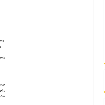
ens
s
prés
dire
pire
dire