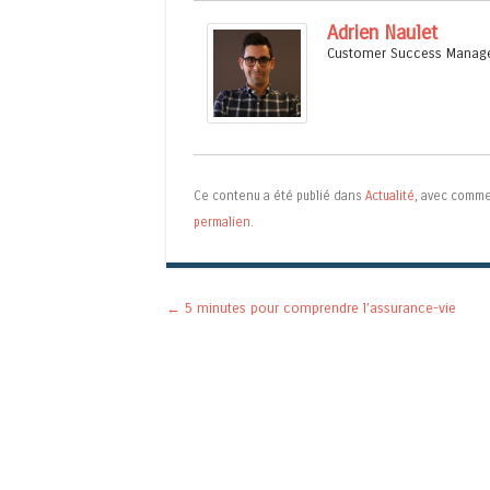
Adrien Naulet
Customer Success Manag
Ce contenu a été publié dans
Actualité
, avec comme
permalien
.
Navigation des articles
←
5 minutes pour comprendre l’assurance-vie