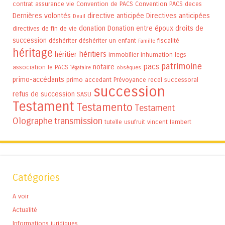
contrat assurance vie
Convention de PACS
Convention PACS
deces
Dernières volontés
directive anticipée
Directives anticipées
Deuil
donation
Donation entre époux
droits de
directives de fin de vie
succession
déshériter
déshériter un enfant
fiscalité
Famille
héritage
héritiers
héritier
immobilier
inhumation
legs
patrimoine
pacs
notaire
association
le PACS
légataire
obsèques
primo-accédants
primo accedant
Prévoyance
recel successoral
succession
refus de succession
SASU
Testament
Testamento
Testament
Olographe
transmission
tutelle
usufruit
vincent lambert
Catégories
A voir
Actualité
Informations juridiques