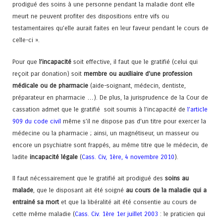
prodigué des soins à une personne pendant la maladie dont elle
meurt ne peuvent profiter des dispositions entre vifs ou
testamentaires qu’elle aurait faites en leur faveur pendant le cours de
celle-ci ».
Pour que
l’incapacité
soit effective, il faut que le gratifié (celui qui
reçoit par donation) soit
membre ou auxiliaire d’une profession
médicale ou de pharmacie
(aide-soignant, médecin, dentiste,
préparateur en pharmacie …). De plus, la jurisprudence de la Cour de
cassation admet que le gratifié soit soumis à l’incapacité de
l’article
909 du code civil
même s’il ne dispose pas d’un titre pour exercer la
médecine ou la pharmacie ; ainsi, un magnétiseur, un masseur ou
encore un psychiatre sont frappés, au même titre que le médecin, de
ladite
incapacité légale
(
Cass. Civ, 1
ère,
4 novembre 2010
).
Il faut nécessairement que le gratifié ait prodigué des
soins au
malade
, que le disposant ait été soigné
au cours de la maladie qui a
entrainé sa mort
et que la libéralité ait été consentie au cours de
cette même maladie (
Cass. Civ. 1
ère
1
er
juillet 2003
: le praticien qui